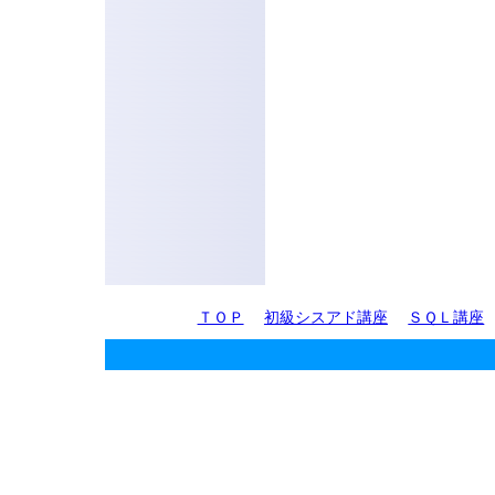
ＴＯＰ
初級シスアド講座
ＳＱＬ講座