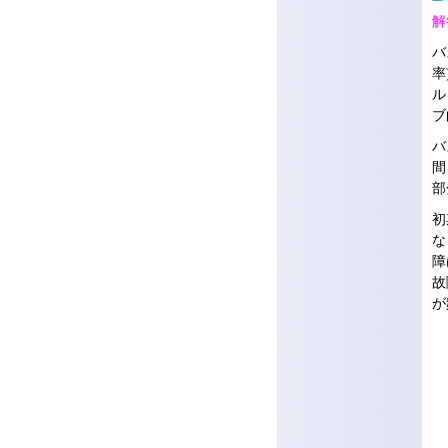
解
バ
率
ル
ブ
バ
間
部
初
な
障
故
が