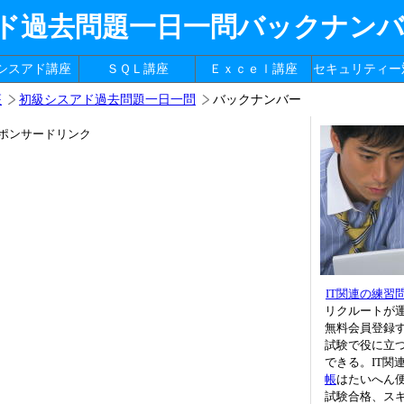
ド過去問題一日一問バックナン
シスアド講座
ＳＱＬ講座
Ｅｘｃｅｌ講座
セキュリティー
座
初級シスアド過去問題一日一問
バックナンバー
ポンサードリンク
IT関連の練習
リクルートが
無料会員登録
試験で役に立つ
できる。IT関
帳
はたいへん
試験合格、ス