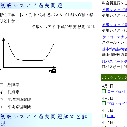
料会員登録を
初級シスアド過去問題
初級シスアド
頼性工学において用いられるバスタブ曲線のY軸の指
初級シスアド
はどれか。
初級シスアド
初級シスアド 平成20年度 秋期 問16
初級シスアド
ケイコトマナブ.
スクール・レ
基本情報技術
基本情報技術者
ITパスポート
ITパスポート
バックナンバ
ア 故障率
4月5日
コード設計
イ 信頼度
4月5日
ウ 平均故障間隔
プロトタイ
エ 平均修理時間
4月5日
EUC
初級シスアド過去問題解答と解
4月5日
説