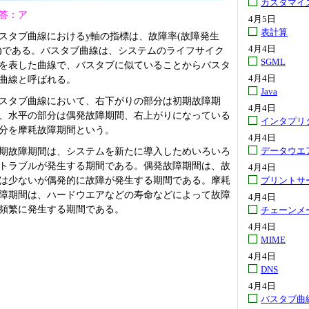
カスタマイ
答：ア
4月5日
表計算
スタブ曲線におけるy軸の指標は、故障率(故障発生
4月4日
)である。バスタブ曲線は、システムのライフサイク
SGML
を表した曲線で、バスタブに似ていることからバスタ
4月4日
曲線と呼ばれる。
Java
スタブ曲線において、右下がりの部分は初期故障期
4月4日
、水平の部分は偶発故障期間、右上がりになっている
インタプリ
分を摩耗故障期間という。
4月4日
期故障期間は、システムを新たに導入しためいろいろ
データウエ
トラブルが発生する期間である。偶発故障期間は、故
4月4日
は少ないが偶発的に故障が発生する期間である。摩耗
プリントサ
障期間は、ハードウエアなどの寿命などによって故障
4月4日
頻繁に発生する期間である。
チェーンメ
4月4日
MIME
4月4日
DNS
4月4日
バスタブ曲