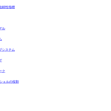
信頼性指標
デル
ム
プシステム
グ
ーク
るシェルの役割