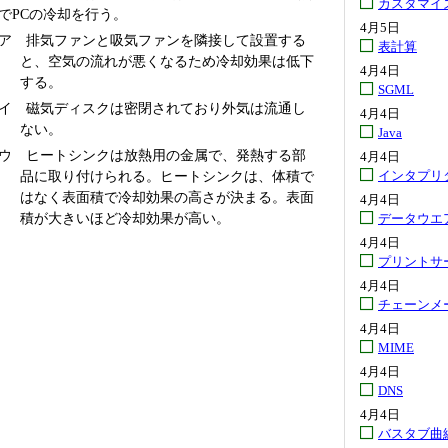
カスタマイ
でPCの冷却を行う。
4月5日
ア 排気ファンと吸気ファンを隣接して設置する
表計算
と、空気の流れが悪くなるため冷却効果は低下
4月4日
する。
SGML
イ 磁気ディスクは密閉されており外気は流通し
4月4日
ない。
Java
ウ ヒートシンクは放熱用の金属で、発熱する部
4月4日
品に取り付けられる。ヒートシンクは、体積で
インタプリ
はなく表面積で冷却効果の高さが決まる。表面
4月4日
積が大きいほど冷却効果が高い。
データウエ
4月4日
プリントサ
4月4日
チェーンメ
4月4日
MIME
4月4日
DNS
4月4日
バスタブ曲