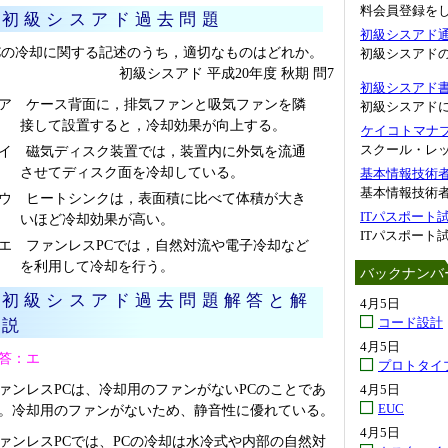
料会員登録を
初級シスアド過去問題
初級シスアド
Cの冷却に関する記述のうち，適切なものはどれか。
初級シスアド
初級シスアド 平成20年度 秋期 問7
初級シスアド
ア ケース背面に，排気ファンと吸気ファンを隣
初級シスアド
接して設置すると，冷却効果が向上する。
ケイコトマナブ.
スクール・レ
イ 磁気ディスク装置では，装置内に外気を流通
させてディスク面を冷却している。
基本情報技術
基本情報技術者
ウ ヒートシンクは，表面積に比べて体積が大き
ITパスポート
いほど冷却効果が高い。
ITパスポート
エ ファンレスPCでは，自然対流や電子冷却など
を利用して冷却を行う。
バックナンバ
初級シスアド過去問題解答と解
4月5日
コード設計
説
4月5日
答：エ
プロトタイ
ァンレスPCは、冷却用のファンがないPCのことであ
4月5日
EUC
。冷却用のファンがないため、静音性に優れている。
4月5日
ァンレスPCでは、PCの冷却は水冷式や内部の自然対