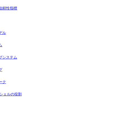
信頼性指標
デル
ム
プシステム
グ
ーク
るシェルの役割