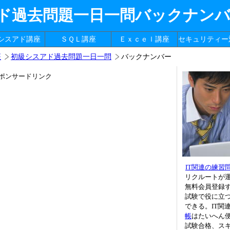
ド過去問題一日一問バックナン
シスアド講座
ＳＱＬ講座
Ｅｘｃｅｌ講座
セキュリティー
座
初級シスアド過去問題一日一問
バックナンバー
ポンサードリンク
IT関連の練習
リクルートが
無料会員登録
試験で役に立つ
できる。IT関
帳
はたいへん
試験合格、ス