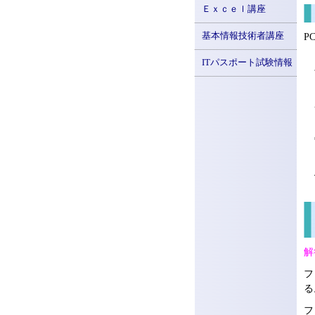
Ｅｘｃｅｌ講座
基本情報技術者講座
P
ITパスポート試験情報
解
フ
る
フ