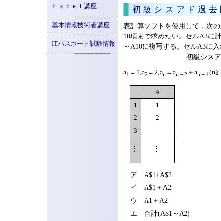
Ｅｘｃｅｌ講座
初級シスアド過去
基本情報技術者講座
表計算ソフトを使用して，次の
10項まで求めたい。セルA3に
ITパスポート試験情報
～A10に複写する。セルA3に
初級シスアド
a
＝1,a
＝2,a
＝a
＋a
(n≧
1
2
n
n－2
n－1
A
1
1
2
2
3
ア A$1+A$2
イ A$1＋A2
ウ A1＋A2
エ 合計(A$1～A2)