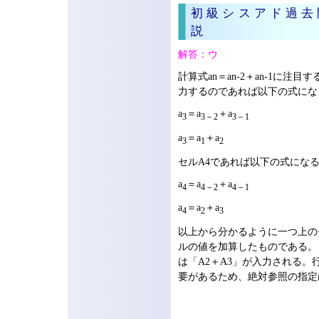
初級シスアド過去
説
解答：ウ
計算式an＝an-2＋an-1に注
力するのであれば以下の式にな
a
＝a
＋a
3
3－2
3－1
a
＝a
＋a
3
1
2
セルA4であれば以下の式にな
a
＝a
＋a
4
4－2
4－1
a
＝a
＋a
4
2
3
以上から分かるように一つ上の
ルの値を加算したものである。
は「A2＋A3」が入力される。
要があるため、絶対参照の指定