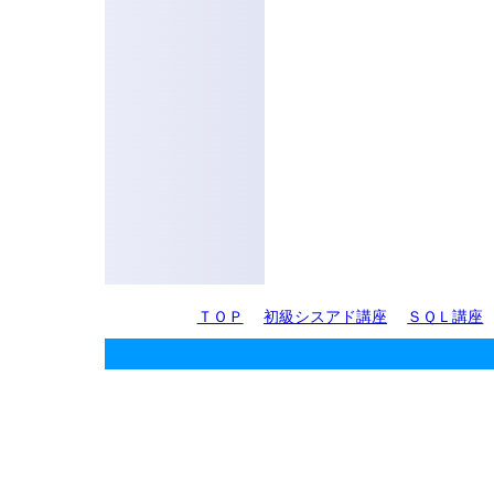
ＴＯＰ
初級シスアド講座
ＳＱＬ講座