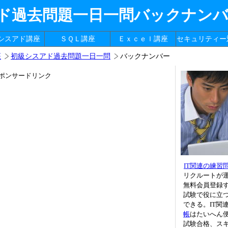
ド過去問題一日一問バックナン
シスアド講座
ＳＱＬ講座
Ｅｘｃｅｌ講座
セキュリティー
座
初級シスアド過去問題一日一問
バックナンバー
ポンサードリンク
IT関連の練習
リクルートが
無料会員登録
試験で役に立つ
できる。IT関
帳
はたいへん
試験合格、ス