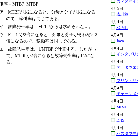
カスタマイ
働率＝MTBF÷MTBF
4月5日
ア MTBFが1/2になると、分母と分子が1/2になる
表計算
ので、稼働率は同じである。
4月4日
イ 故障発生率は、MTBFからは求められない。
SGML
ウ MTBFが2倍になると、分母と分子がそれぞれ2
4月4日
倍になるので、稼働率は同じである。
Java
4月4日
エ 故障発生率は、1/MTBFで計算する。したがっ
インタプリ
て、MTBFが2倍になると故障発生率は1/2にな
4月4日
る。
データウエ
4月4日
プリントサ
4月4日
チェーンメ
4月4日
MIME
4月4日
DNS
4月4日
バスタブ曲