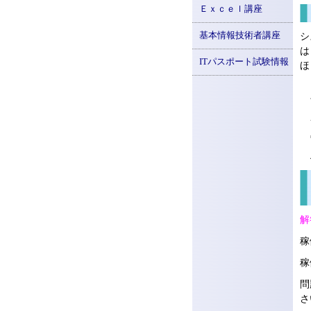
Ｅｘｃｅｌ講座
基本情報技術者講座
シ
は
ITパスポート試験情報
ほ
解
稼
稼
問
さ