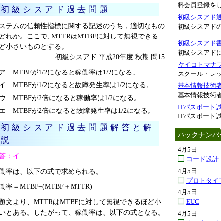
料会員登録を
初級シスアド過去問題
初級シスアド
ステムの信頼性指標に関する記述のうち，適切なもの
初級シスアド
どれか。ここで, MTTRはMTBFに対して無視できる
初級シスアド
ど小さいものとする。
初級シスアド
初級シスアド 平成20年度 秋期 問15
ケイコトマナブ.
ア MTBFが1/2になると稼働率は1/2になる。
スクール・レ
イ MTBFが1/2になると故障発生率は1/2になる。
基本情報技術
基本情報技術者
ウ MTBFが2倍になると稼働率は1/2になる。
ITパスポート
エ MTBFが2倍になると故障発生率は1/2になる。
ITパスポート
初級シスアド過去問題解答と解
バックナンバ
説
4月5日
答：イ
コード設計
働率は、以下の式で求められる。
4月5日
プロトタイ
働率＝MTBF÷(MTBF＋MTTR)
4月5日
題文より、MTTRはMTBFに対して無視できるほど小
EUC
いとある。したがって、稼働率は、以下の式となる。
4月5日