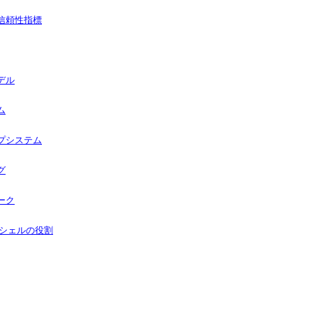
信頼性指標
デル
ム
プシステム
グ
ーク
るシェルの役割