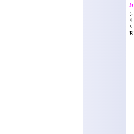
解
シ
能
ザ
制