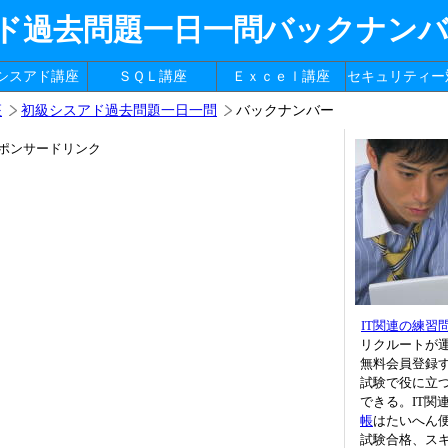
ド過去問題一日一問バックナン
シスアド講座
ＳＱＬ講座
Ｅｘｃｅｌ講座
セキュリティー
座
初級シスアド過去問題一日一問
バックナンバー
ポンサードリンク
IT関連の練習
リクルートが
無料会員登録
試験で役に立つ
できる。IT関
帳
はたいへん
試験合格、ス