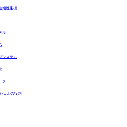
信頼性指標
デル
ム
プシステム
グ
ーク
るシェルの役割