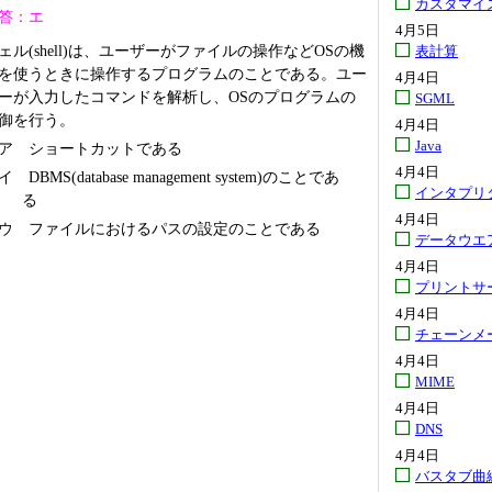
カスタマイ
答：エ
4月5日
ェル(shell)は、ユーザーがファイルの操作などOSの機
表計算
を使うときに操作するプログラムのことである。ユー
4月4日
ーが入力したコマンドを解析し、OSのプログラムの
SGML
御を行う。
4月4日
Java
ア ショートカットである
4月4日
イ DBMS(database management system)のことであ
インタプリ
る
4月4日
ウ ファイルにおけるパスの設定のことである
データウエ
4月4日
プリントサ
4月4日
チェーンメ
4月4日
MIME
4月4日
DNS
4月4日
バスタブ曲