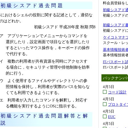
料会員登録を
初級シスアド過去問題
初級シスアド
Sにおけるシェルの役割に関する記述として，適切な
初級シスアド
のはどれか。
初級シスアド
初級シスアド 平成20年度 秋期 問8
初級シスアド
ア アプリケーションでメニューからコマンドを
ケイコトマナブ.
選択したり，設定画面で項目などを選択したり
スクール・レ
するといったマウス操作を，キーボードの操作
基本情報技術
で代行する。
基本情報技術者
イ 複数の利用者が共有資源を同時にアクセスす
ITパスポート
る場合に，セキュリティ管理や排他制御を効率
ITパスポート
的に行う。
バックナンバ
ウ よく使用するファイルやディレクトリヘの参
照情報を保持し，利用者が実際のパスを知らな
4月5日
コード設計
くても利用できるようにする。
4月5日
エ 利用者が入力したコマンドを解釈し，対応す
プロトタイ
る機能を実行するようにOSに指示する。
4月5日
初級シスアド過去問題解答と解
EUC
説
4月5日