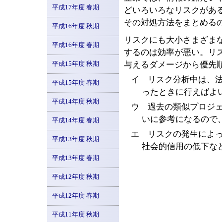
平成17年度 春期
どいろいろなリスクがあ
その対処方法をまとめる
平成16年度 秋期
リスクにも大小さまざま
平成16年度 春期
するのは効率が悪い。リ
平成15年度 秋期
与えるダメージから優先
イ リスク分析中は、
平成15年度 春期
ったときに行えばよ
平成14年度 秋期
ウ 過去の類似プロジ
いに参考になるので
平成14年度 春期
エ リスクの発生によ
平成13年度 秋期
社会的信用の低下な
平成13年度 春期
平成12年度 秋期
平成12年度 春期
平成11年度 秋期