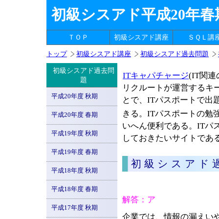
初級シスアド平成20年春
ＴＯＰ
初級シスアド講座
ＳＱＬ講
トップ
初級シスアド講座
初級シスアド過去問題
初級シスアド過去問
ITキャパチャージ
(IT関
題
リクルートが運営するキ
平成20年度 秋期
とで、ITパスポートで出
きる。ITパスポートの勉
平成20年度 春期
いへん便利である。ITパ
平成19年度 秋期
しておきたいサイトであ
平成19年度 春期
初級シスアド
平成18年度 秋期
平成18年度 春期
解答：ア
平成17年度 秋期
企業では、情報の漏えい