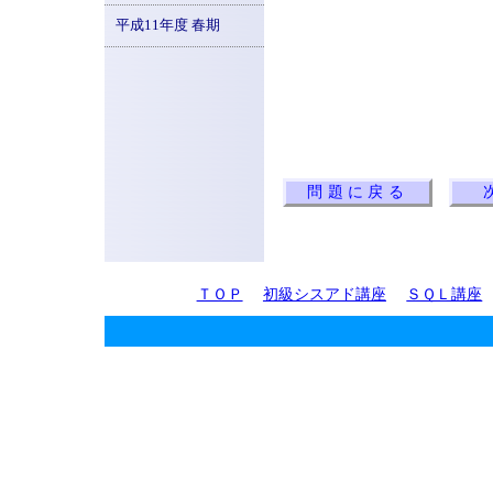
平成11年度 春期
問題に戻る
ＴＯＰ
初級シスアド講座
ＳＱＬ講座