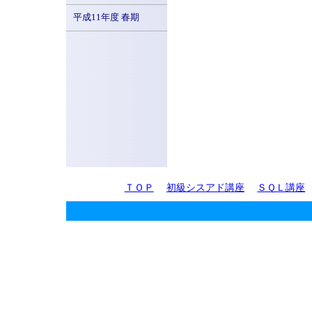
平成11年度 春期
ＴＯＰ
初級シスアド講座
ＳＱＬ講座