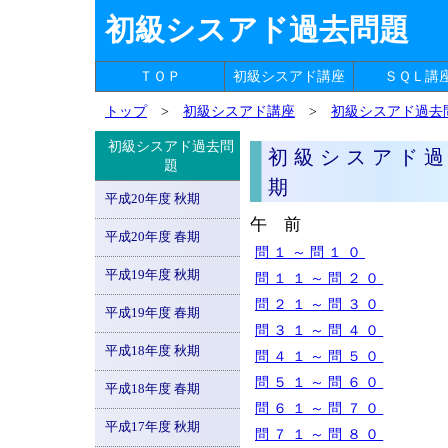
初級シスアド過去問題
ＴＯＰ
初級シスアド講座
ＳＱＬ講
トップ
>
初級シスアド講座
>
初級シスアド過去
初級シスアド過去問
初級シスアド過
題
期
平成20年度 秋期
午前
平成20年度 春期
問１～問１０
平成19年度 秋期
問１１～問２０
問２１～問３０
平成19年度 春期
問３１～問４０
平成18年度 秋期
問４１～問５０
問５１～問６０
平成18年度 春期
問６１～問７０
平成17年度 秋期
問７１～問８０