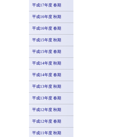
平成17年度 春期
平成16年度 秋期
平成16年度 春期
平成15年度 秋期
平成15年度 春期
平成14年度 秋期
平成14年度 春期
平成13年度 秋期
平成13年度 春期
平成12年度 秋期
平成12年度 春期
平成11年度 秋期