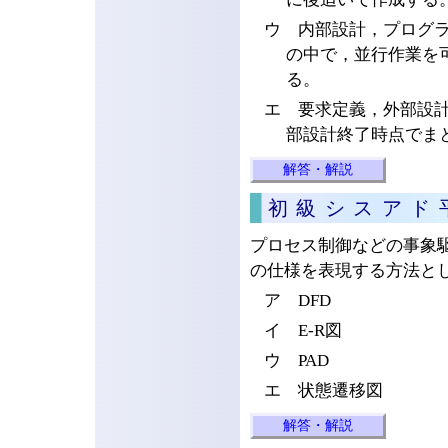
ウ 内部設計，プログ
の中で，並行作業を
る。
エ 要求定義，外部設
部設計終了時点でま
解答・解説
初級シスアド
プロセス制御などの事象
の仕様を表現する方法と
ア DFD
イ E-R図
ウ PAD
エ 状態遷移図
解答・解説