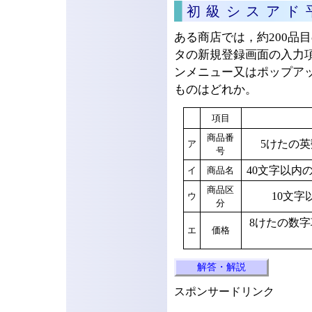
初級シスアド
ある商店では，約200品
タの新規登録画面の入力
ンメニュー又はポップア
ものはどれか。
項目
商品番
5けたの
ア
号
40文字以内
イ
商品名
商品区
10文
ウ
分
8けたの数字項
エ
価格
解答・解説
スポンサードリンク