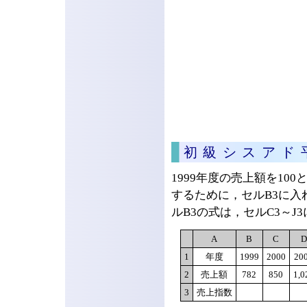
初級シスアド
1999年度の売上額を10
するために，セルB3に
ルB3の式は，セルC3～J
A
B
C
D
1
年度
1999
2000
20
2
売上額
782
850
1,0
3
売上指数