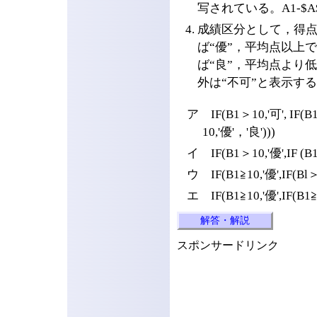
写されている。A1-$A$
成績区分として，得点
ば“優”，平均点以上
ば“良”，平均点より低
外は“不可”と表示す
ア IF(B1＞10,'可', IF(B
10,'優'，'良')))
イ IF(B1＞10,'優',IF (B
ウ IF(B1≧10,'優',IF(Bl
エ IF(B1≧10,'優',IF(B1≧
解答・解説
スポンサードリンク