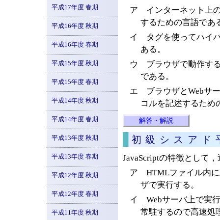
平成17年度 春期
ア インターネット上
するための言語であ
平成16年度 秋期
イ タグを使ってハイ
平成16年度 春期
ある。
平成15年度 秋期
ウ ブラウザで動作す
である。
平成15年度 春期
エ ブラウザとWebサ
平成14年度 秋期
コルを記述するため
平成14年度 春期
解答・解説
平成13年度 秋期
初級シスアド
平成13年度 春期
JavaScriptの特徴と
ア HTMLファイル内
平成12年度 秋期
ザで実行する。
平成12年度 春期
イ Webサーバ上で実
常駐するので高速処
平成11年度 秋期