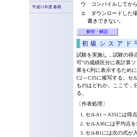
ウ コンバイルしてか
平成11年度 春期
エ ダウンロードした
書きできない。
解答・解説
初級シスアド
試験を実施し，試験の得点に
可”の成績区分に表計算
果をC列に表示するために
C2～C35に複写する。
ものはどれか。ここで，
る。
〔作表処理〕
セルA1～A35には得
セルA36には平均点
セルB1には次の式が入