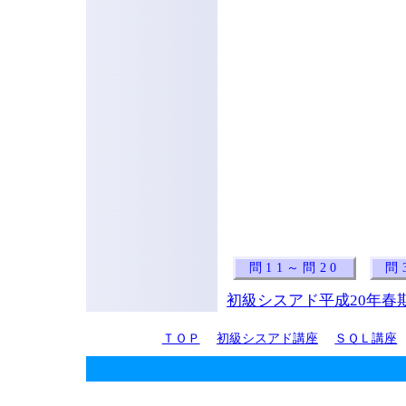
問11～問20
問
初級シスアド平成20年春期
ＴＯＰ
初級シスアド講座
ＳＱＬ講座