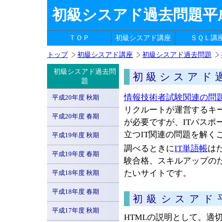
初級シスアド過去問題平成
ＴＯＰ
初級シスアド講座
ＳＱＬ講
トップ
初級シスアド講座
初級シスアド過去問題
初級シスアド過去問
初級シスアド
題
情報技術者試験関連の問
平成20年度 秋期
リクルートが運営するキ
平成20年度 春期
が必要ですが、ITパスポ
立つIT関連の問題を解く
平成19年度 秋期
調べるときに
IT単語帳
は
平成19年度 春期
験合格、スキルアップの
たいサイトです。
平成18年度 秋期
平成18年度 春期
初級シスアド
平成17年度 秋期
HTMLの説明として。適