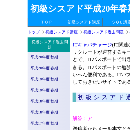
初級シスアド平成20年春
ＴＯＰ
初級シスアド講座
ＳＱＬ講
トップ
初級シスアド講座
初級シスアド過去問題
初級シスアド過去問
ITキャパチャージ
(IT関
題
リクルートが運営するキ
平成20年度 秋期
とで、ITパスポートで出
きる。ITパスポートの勉
平成20年度 春期
いへん便利である。ITパ
平成19年度 秋期
しておきたいサイトであ
平成19年度 春期
初級シスアド
平成18年度 秋期
平成18年度 春期
解答：ア
平成17年度 秋期
送信者からメール本文と