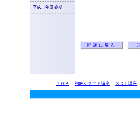
平成11年度 春期
問題に戻る
ＴＯＰ
初級シスアド講座
ＳＱＬ講座