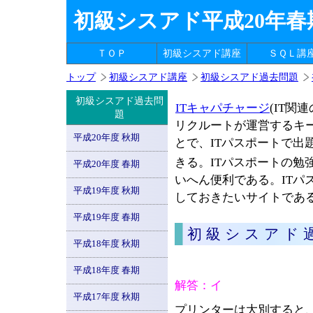
初級シスアド平成20年春
ＴＯＰ
初級シスアド講座
ＳＱＬ講
トップ
初級シスアド講座
初級シスアド過去問題
初級シスアド過去問
ITキャパチャージ
(IT関
題
リクルートが運営するキ
平成20年度 秋期
とで、ITパスポートで出
きる。ITパスポートの勉
平成20年度 春期
いへん便利である。ITパ
平成19年度 秋期
しておきたいサイトであ
平成19年度 春期
初級シスアド
平成18年度 秋期
平成18年度 春期
解答：イ
平成17年度 秋期
プリンターは大別すると