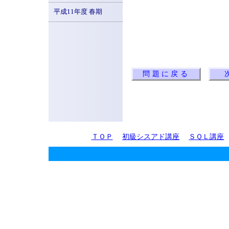
平成11年度 春期
問題に戻る
ＴＯＰ
初級シスアド講座
ＳＱＬ講座