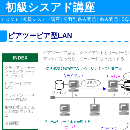
初級シスアド講座
ＨＯＭＥ
|
初級シスアド講座
|
分野別過去問題
|
過去問題
|
SQ
ピアツーピア型LAN
ピアツーピア型は、クライアントとサーバーと
INDEX
アントになったり、サーバーになったりする。
クライアントサー
バーとピアツーピ
アについて
ピアツーピア型
LAN
クライアント・サ
ーバー型LAN
集中処理システム
と分散処理システ
ム
演習問題