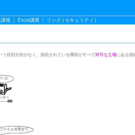
L講座
｜
Excel講座
｜
リンク
|
セキュリティ
|
いう役割分担がなく、接続されている機器がすべて
対等な立場
にある接