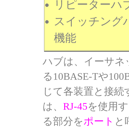
リピーターハ
スイッチングハ
機能
ハブは、イーサネ
る10BASE-Tや10
じて各装置と接続
は、
RJ-45
を使用す
る部分を
ポート
と