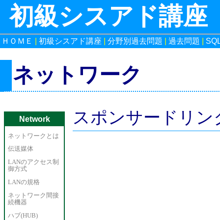
初級シスアド講座
ＨＯＭＥ
|
初級シスアド講座
|
分野別過去問題
|
過去問題
|
SQ
ネットワーク
スポンサードリン
Network
ネットワークとは
伝送媒体
LANのアクセス制
御方式
LANの規格
ネットワーク間接
続機器
ハブ(HUB)