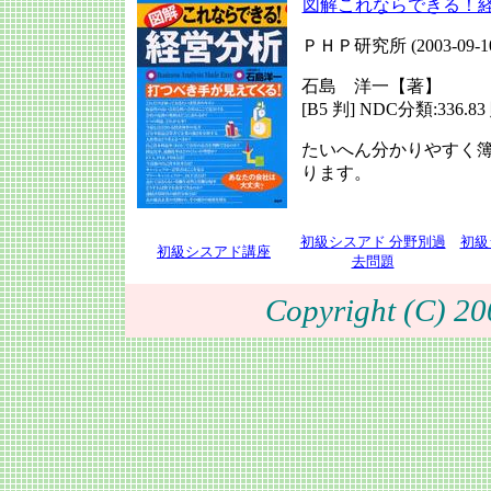
図解これならできる！
ＰＨＰ研究所 (2003-09-
石島 洋一【著】
[B5 判] NDC分類:336.83
たいへん分かりやすく
ります。
初級シスアド 分野別過
初級
初級シスアド講座
去問題
Copyright (C) 200