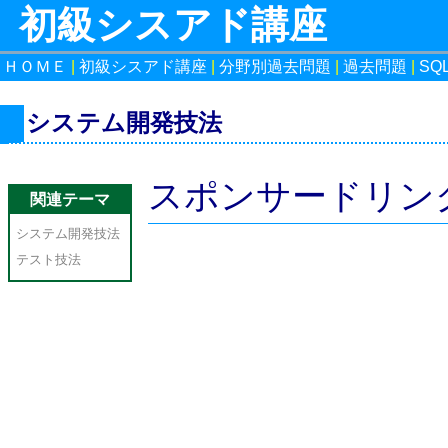
初級シスアド講座
ＨＯＭＥ
|
初級シスアド講座
|
分野別過去問題
|
過去問題
|
SQ
システム開発技法
スポンサードリン
関連テーマ
システム開発技法
テスト技法