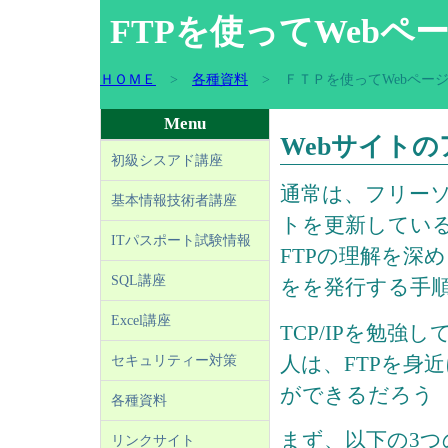
FTPを使ってWeb
ＨＯＭＥ
>
各種資料
> ＦＴＰを使ってWebペー
Menu
Webサイト
初級シスアド講座
通常は、フリーソ
基本情報技術者講座
トを更新している
ITパスポート試験情報
FTPの理解を深
SQL講座
をを発行する手
Excel講座
TCP/IPを勉
人は、FTPを身近
セキュリティー対策
ができるだろう
各種資料
まず、以下の3つ
リンクサイト