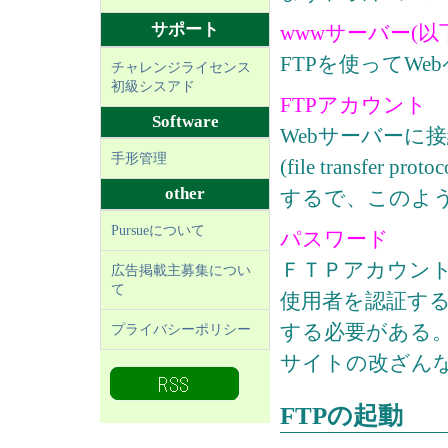
サポート
wwwサーバー(以
FTPを使ってW
チャレンジライセンス
初級シスアド
FTPアカウント
Software
Webサーバーに
手形管理
(file transf
other
するで、このよ
Pursueについて
パスワード
ＦＴＰアカウン
広告掲載主募集につい
て
使用者を認証する
する必要がある。
プライバシーポリシー
サイトの改ざん
FTPの起動