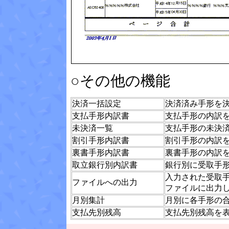
○その他の機能
決済一括設定
決済済み手形を
支払手形内訳書
支払手形の内訳
未決済一覧
支払手形の未決
割引手形内訳書
割引手形の内訳
裏書手形内訳書
裏書手形の内訳
取立銀行別内訳書
銀行別に受取手
入力された受取手
ファイルへの出力
ファイルに出力
月別集計
月別に各手形の
支払先別残高
支払先別残高を