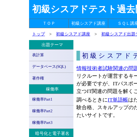
初級シスアドテスト過去問題
ＴＯＰ
初級シスアド講座
ＳＱＬ講
トップ
>
初級シスアド講座
>
初級シスアド出題
出題テーマ
初級シスアド
表計算
データベース(SQL)
情報技術者試験関連の問
リクルートが運営するキ
著作権
が必要ですが、ITパスポ
稼働率
立つIT関連の問題を解く
稼働率Part1
調べるときに
IT単語帳
は
験合格、スキルアップの
稼働率Part2
たいサイトです。
稼働率Part3
暗号化と電子署名