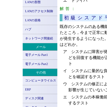
エ ドライバ
LANの形態
解答：
エ
LANのアクセス制御
初級シスアド
LANの規格
既存のシステムのある機
ハブ
たところ，今まで正常に
が発生するようになった
ネットワーク間接続
はどれか。
メール
ア システムに障害が
電子メール Part1
どを回復する機能が
ト
電子メール Part2
イ システムに量的な
その他
とを確認するテスト
コンピュータウイルス
ウ システムの修正に
ERP
影響が生じていない
エ システムの本稼働
ディスク関連
するテスト