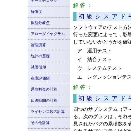
データチェック
解答：
ウ
解像度
初級シスアド
損益分岐点
ソフトウェアのテスト方
アローダイヤグラム
行った変更によって，影
していないかどうかを確
論理演算
ア 運用テスト
統計の基礎
イ 結合テスト
減価償却
ウ システムテスト
エ レグレッションテ
在庫評価額
解答：
エ
通信料金の計算
初級シスアド
伝送時間の計算
四つのサブシステム（ア
ライセンス数の計算
る。次のグラフは，それ
その他計算
見されたバグの累積数を