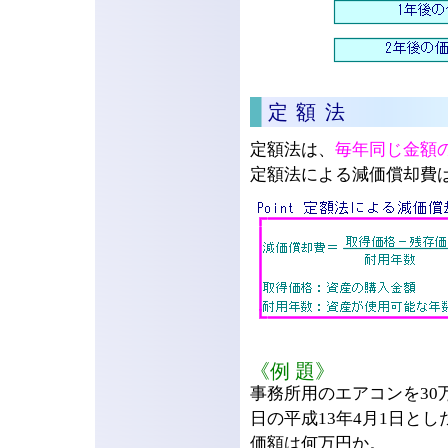
定額法
定額法は、
毎年同じ金額
定額法による減価償却費
《例 題》
事務所用のエアコンを30
日の平成13年4月1日とし
価額は何万円か。