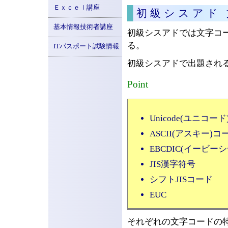
Ｅｘｃｅｌ講座
初級シスアド
基本情報技術者講座
初級シスアドでは文字コ
る。
ITパスポート試験情報
初級シスアドで出題され
Point
Unicode(ユニコード
ASCII(アスキー)コ
EBCDIC(イービー
JIS漢字符号
シフトJISコード
EUC
それぞれの文字コードの