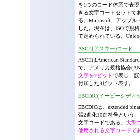
を1つのコード体系で表現
きる文字コードセットで
る。Microsoft、アッ
した。現在は、ISOで規格化
て定められている。Unic
ASCII(アスキー)コード
ASCIIはAmerican Standard 
で、アメリカ規格協会(A
文字を7ビット
で表し、誤
付加した8ビット表す。
EBCDIC(イービーシディ
EBCDICは、extended binar
張2進化10進符号という
文字コードである。
大型
使用される文字コードで